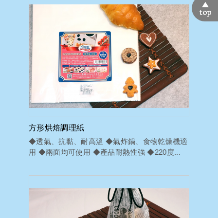
方形烘焙調理紙
◆透氣、抗黏、耐高溫 ◆氣炸鍋、食物乾燥機適
用 ◆兩面均可使用 ◆產品耐熱性強 ◆220度...