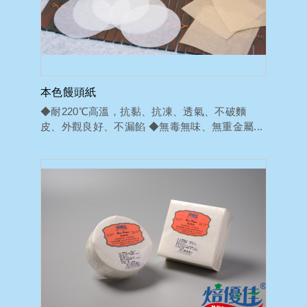
本色饅頭紙
◆耐220℃高溫，抗黏、抗凍、透氣、不破麵
皮、外觀良好、不漏餡 ◆無毒無味、無重金屬...