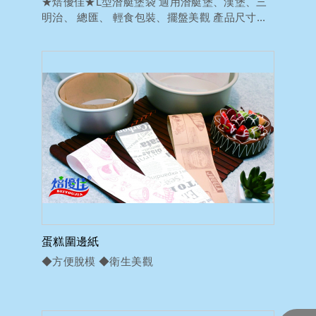
★焙優佳★L型潛艇堡袋 適用潛艇堡、漢堡、三
明治、 總匯、 輕食包裝、擺盤美觀 產品尺寸...
蛋糕圍邊紙
◆方便脫模 ◆衛生美觀