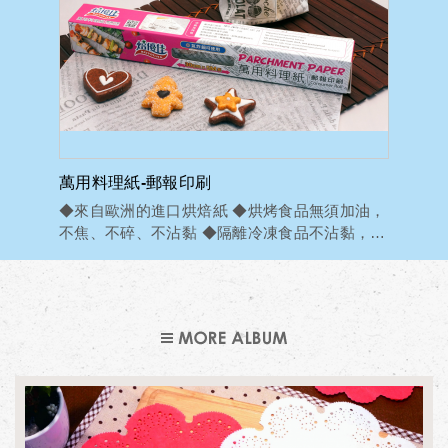
萬用料理紙-郵報印刷
◆來自歐洲的進口烘焙紙 ◆烘烤食品無須加油，
不焦、不碎、不沾黏 ◆隔離冷凍食品不沾黏，
可...
MORE ALBUM