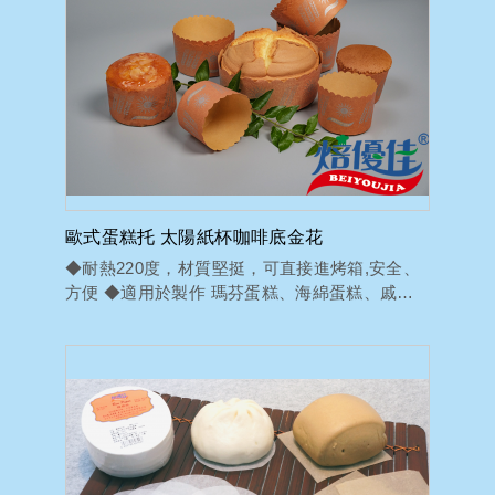
歐式蛋糕托 太陽紙杯咖啡底金花
◆耐熱220度，材質堅挺，可直接進烤箱,安全、
方便 ◆適用於製作 瑪芬蛋糕、海綿蛋糕、戚風
蛋糕...