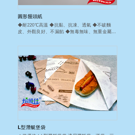
圓形饅頭紙
◆耐220℃高溫 ◆抗黏、抗凍、透氣 ◆不破麵
皮、外觀良好、不漏餡 ◆無毒無味、無重金屬殘
留...
L型潛艇堡袋