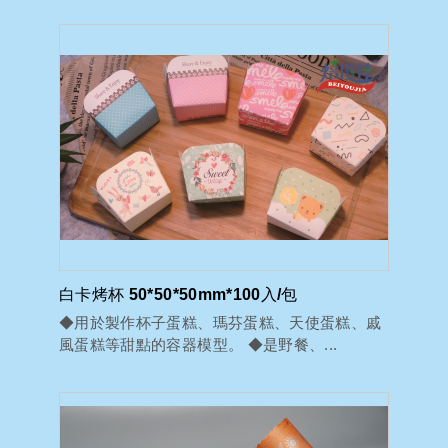
白卡烤杯 50*50*50mm*100入/包
◆用於製作杯子蛋糕、瑪芬蛋糕、天使蛋糕、戚
風蛋糕等甜點的容器模型。 ◆是野餐、...