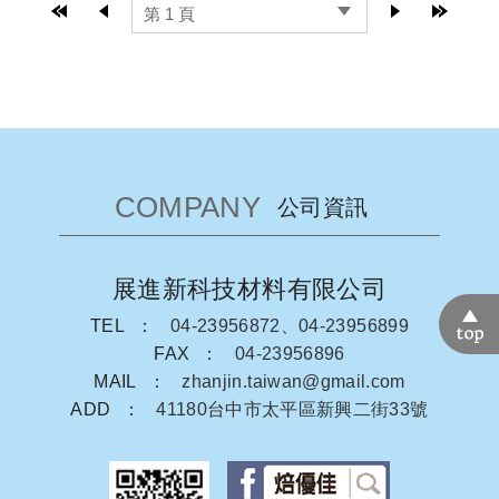
top page
prev page
next page
last
通花紙墊(花邊紙墊)
裝飾通花紙墊
直接烤杯
COMPANY
公司資訊
捲口烤杯
防油墊盤紙/餐盤紙、炸物吸油紙
展進新科技材料有限公司
TEL
04-23956872、04-23956899
淋膜紙(L袋/漢堡紙/帕里尼袋)
FAX
04-23956896
MAIL
zhanjin.taiwan@gmail.com
ADD
41180台中市太平區新興二街33號
瑞士捲紙 (白報紙/蛋捲捲紙)
facebook粉
牛卡紙托