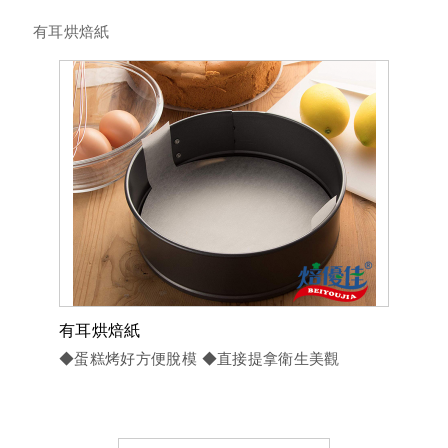
有耳烘焙紙
進口烤盤紙
萬用料理紙
圓形萬用料理紙 (韓式烤肉紙)
進口蒸籠紙
饅頭包子、粿紙
有耳烘焙紙
防油紙杯
◆蛋糕烤好方便脫模 ◆直接提拿衛生美觀
防油紙墊/壽糕底紙