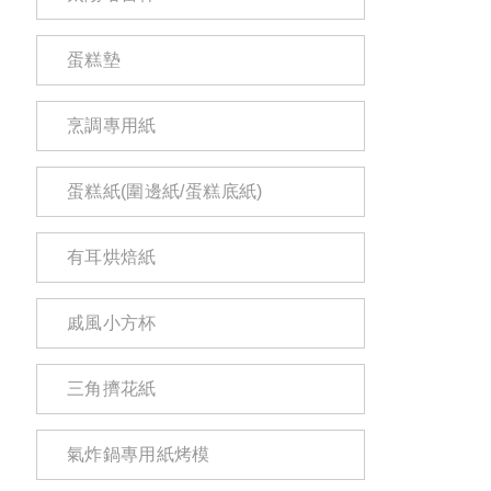
蛋糕墊
烹調專用紙
蛋糕紙(圍邊紙/蛋糕底紙)
有耳烘焙紙
戚風小方杯
三角擠花紙
氣炸鍋專用紙烤模