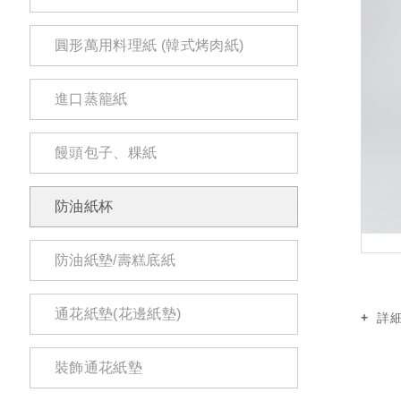
圓形萬用料理紙 (韓式烤肉紙)
進口蒸籠紙
饅頭包子、粿紙
防油紙杯
防油紙墊/壽糕底紙
通花紙墊(花邊紙墊)
詳細
裝飾通花紙墊