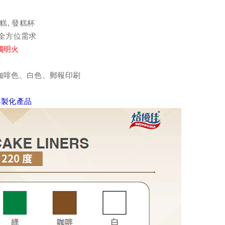
糕, 發糕杯
足全方位需求
觸明火
咖啡色、白色
、郵報印刷
客製化產品