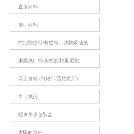
直接烤杯
捲口烤杯
防油墊盤紙/餐盤紙、炸物吸油紙
淋膜紙(L袋/漢堡紙/帕里尼袋)
瑞士捲紙 (白報紙/蛋捲捲紙)
牛卡紙托
輕食牛皮包裝盒
太陽哈雷杯