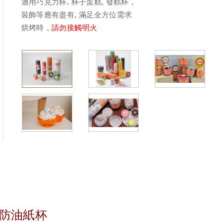
適用巧克力杯, 杯子蛋糕, 發糕杯，
裝飾等應有盡有, 滿足全方位需求
烘烤時，
請勿接觸明火
防油紙杯