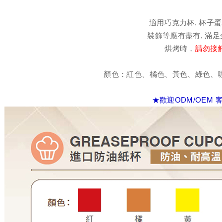
適用巧克力杯, 杯子蛋
裝飾等應有盡有, 滿
烘烤時，
請勿接
顏色：紅色、橘色、黃色、綠色、
★歡迎ODM/OEM 