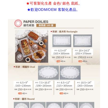
★可客製化生產 金色/ 銀色 底紙。
三角擠花紙
★歡迎ODM/OEM 客製化產品。
氣炸鍋專用紙烤模
白卡烤杯
牛皮吐司紙