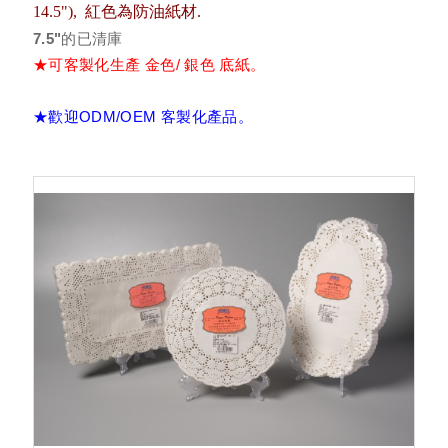
14.5"), 紅色為防油紙材.
通花紙墊(花邊紙墊)
7.5"的已清庫
★可客製化生產 金色/ 銀色 底紙。
裝飾通花紙墊
★歡迎ODM/OEM 客製化產品。
直接烤杯
捲口烤杯
防油墊盤紙/餐盤紙、炸物吸油紙
淋膜紙(L袋/漢堡紙/帕里尼袋)
瑞士捲紙 (白報紙/蛋捲捲紙)
牛卡紙托