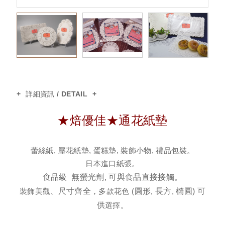
輕食牛皮包裝盒
太陽哈雷杯
蛋糕墊
詳細資訊 / DETAIL
烹調專用紙
★焙優佳★通花紙墊
蛋糕紙(圍邊紙/蛋糕底紙)
​蕾絲紙, 壓花紙墊, 蛋糕墊, 裝飾小物, 禮品包裝。
日本進口紙張。
有耳烘焙紙
食品級 無螢光劑, 可與食品直接接觸。
裝飾美觀、
尺寸齊全
，多款花色 (
圓形, 長方, 橢圓) 可
戚風小方杯
供
選擇。