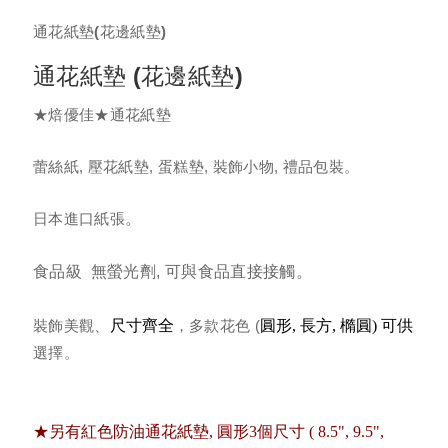
通花紙墊(花邊紙墊)
進口烤盤紙
通花紙墊 (花邊紙墊)
萬用料理紙
★焙優佳★通花紙墊
圓形萬用料理紙 (韓式烤肉紙)
​蕾絲紙, 壓花紙墊, 蛋糕墊, 裝飾小物, 禮品包裝。
日本進口紙張。
進口蒸籠紙
食品級 無螢光劑, 可與食品直接接觸。
饅頭包子、粿紙
裝飾美觀、
尺寸齊全
，多款花色 (
圓形, 長方, 橢圓) 可供
防油紙杯
選擇。
防油紙墊/壽糕底紙
★另有紅色防油通花紙墊, 圓形3個尺寸 ( 8.5", 9.5",