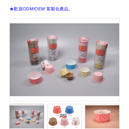
通花紙墊(花邊紙墊)
★歡迎ODM/OEM 客製化產品。
裝飾通花紙墊
直接烤杯
捲口烤杯
防油墊盤紙/餐盤紙、炸物吸油紙
淋膜紙(L袋/漢堡紙/帕里尼袋)
瑞士捲紙 (白報紙/蛋捲捲紙)
牛卡紙托