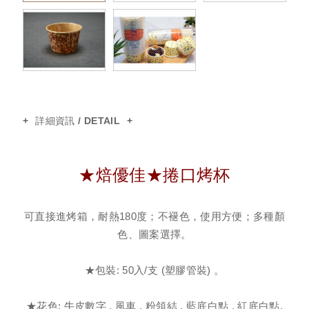
輕食牛皮包裝盒
太陽哈雷杯
蛋糕墊
詳細資訊 / DETAIL
烹調專用紙
★焙優佳★捲口烤杯
蛋糕紙(圍邊紙/蛋糕底紙)
可直接進烤箱，耐熱180度；不褪色，使用方便；多種顏
色、圖案選擇。
有耳烘焙紙
★包裝: 50入/支 (塑膠管裝) 。
戚風小方杯
★花色: 牛皮數字 , 風車 , 粉領結 , 藍底白點 , 紅底白點,