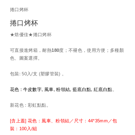
捲口烤杯
進口烤盤紙
捲口烤杯
萬用料理紙
★焙優佳★捲口烤杯
圓形萬用料理紙 (韓式烤肉紙)
可直接進烤箱，耐熱180度；不褪色，使用方便；多種顏
色、圖案選擇。
進口蒸籠紙
包裝: 50入/支 (塑膠管裝) 。
饅頭包子、粿紙
花色 : 牛皮數字, 風車, 粉領結, 藍底白點, 紅底白點
。
防油紙杯
新花色 : 彩虹點點。
[含上蓋] 花色：風車、粉領結／尺寸：44*35mm／包
防油紙墊/壽糕底紙
裝：100入/組