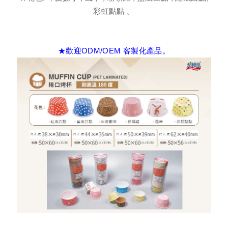
三角擠花紙
彩虹點點 。
氣炸鍋專用紙烤模
★歡迎ODM/OEM 客製化產品。
白卡烤杯
牛皮吐司紙