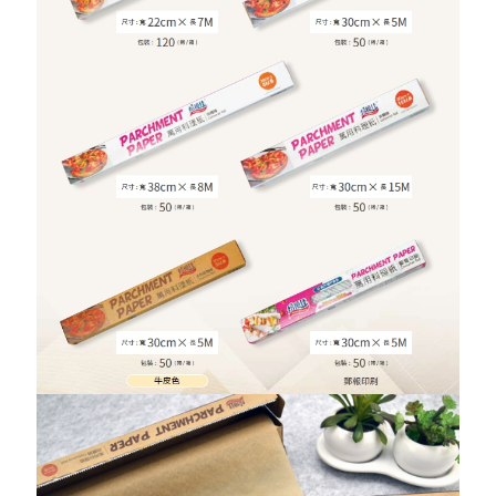
三角擠花紙
氣炸鍋專用紙烤模
白卡烤杯
牛皮吐司紙