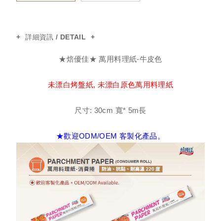
輕食牛皮包裝盒
詳細資訊 / DETAIL
太陽哈雷杯
★焙優佳★ 萬用料理紙-牛皮色
蛋糕墊
未漂白烤盤紙, 未漂白原色萬用料理紙
尺寸: 30cm 寬* 5m長
烹調專用紙
★歡迎ODM/OEM 客製化產品。
蛋糕紙(圍邊紙/蛋糕底紙)
有耳烘焙紙
戚風小方杯