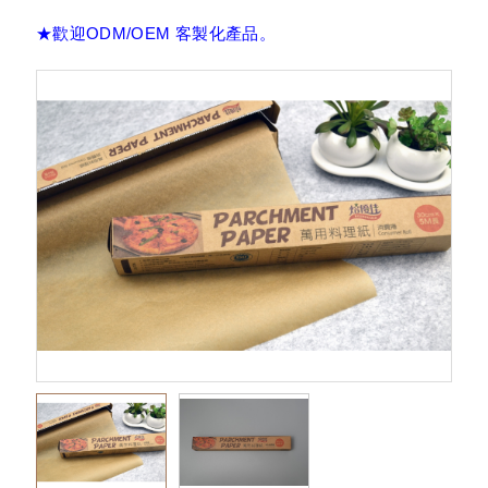
通花紙墊(花邊紙墊)
★歡迎ODM/OEM 客製化產品。
裝飾通花紙墊
直接烤杯
捲口烤杯
防油墊盤紙/餐盤紙、炸物吸油紙
淋膜紙(L袋/漢堡紙/帕里尼袋)
瑞士捲紙 (白報紙/蛋捲捲紙)
牛卡紙托