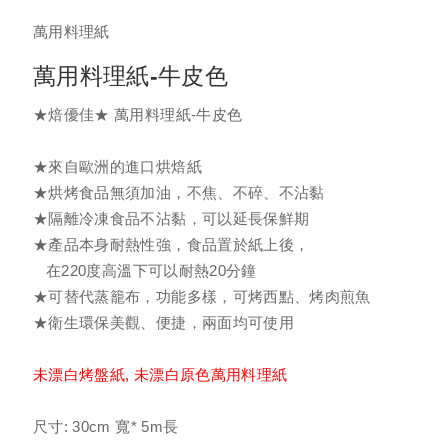
萬用料理紙
進口烤盤紙
萬用料理紙-牛皮色
萬用料理紙
★焙優佳★ 萬用料理紙-牛皮色
圓形萬用料理紙 (韓式烤肉紙)
★
來自歐洲的進口烘焙紙
★
烘烤食品無須加油，不焦、不碎、不沾黏
★
隔離冷凍食品不沾黏，可以延長保鮮期
進口蒸籠紙
★
產品本身耐熱性強，食品置於紙上後，
在220度高溫下可以耐熱20分鐘
饅頭包子、粿紙
★
可替代蒸籠布，功能多樣，可烤西點、烤肉煎魚
★
衛生環保美觀、便捷，兩面均可使用
防油紙杯
未漂白烤盤紙, 未漂白原色萬用料理紙
防油紙墊/壽糕底紙
尺寸: 30cm 寬* 5m長